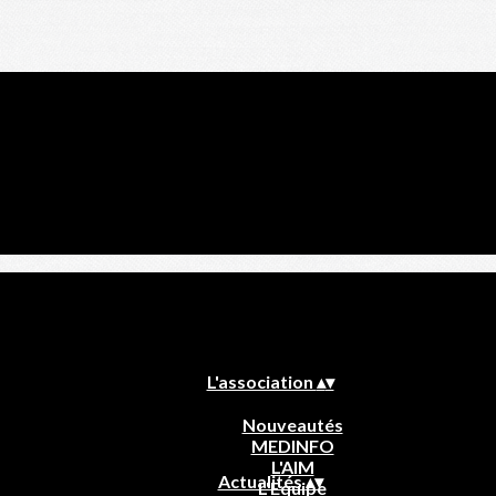
L'association
▴
▾
Nouveautés
MEDINFO
L'AIM
Actualités
▴
▾
L'Equipe