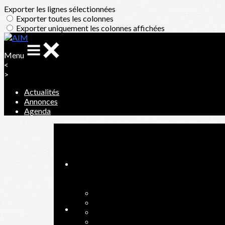
Exporter les lignes sélectionnées
Exporter toutes les colonnes
Exporter uniquement les colonnes affichées
Menu
<
>
Actualités
Annonces
Agenda
Ajoutez un logo, un bouton, des réseaux sociaux
Cliquez pour éditer