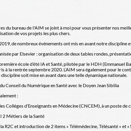
s du bureau de l'AIM se joint à moi pour vous présenter nos meille
isation de vos projets les plus chers.
19, de nombreux événements ont mis en avant notre discipline et 
anisée par Elsevier : organisation de deux tables rondes, présentat
première école d’été IA et Santé, pilotée par le HDH (Emmanuel Bacr
ris à la rentrée septembre 2020. L’AIM sera également pour le conte
e discipline soit mise en avant dans une telle dynamique nationale.
du Conseil du Numérique en Santé avec le Doyen Jean Sibilia
alement :
 des Collèges d’Enseignants en Médecine (CNCEM), à un poste de c
I 2 Métiers de la Santé
e la R2C et introduction de 2 items « Télémédecine, Télésanté » et