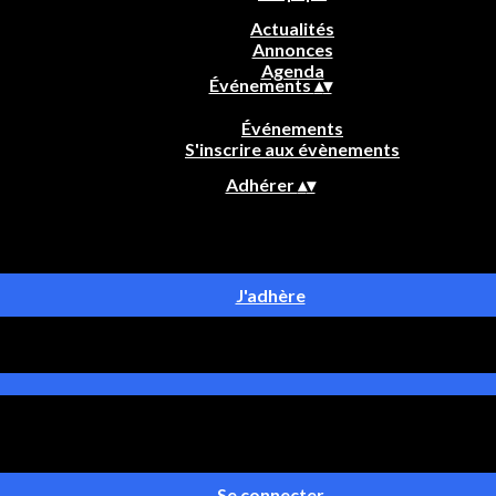
Actualités
Annonces
Agenda
Événements
▴
▾
Événements
S'inscrire aux évènements
Adhérer
▴
▾
J'adhère
Se connecter